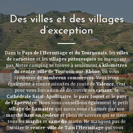
Des villes et des villages
d’exception
Dans le
Pays de l’Hermitage et du Tournonais
, les
villes
de caractère
et les
villages pittoresques
ne manquent
pas. Notre camping se trouve à seulement
4 kilomètres
du centre-ville de Tournon-sur-Rhône
, où vous
trouverez de
nombreux commerces
. Vous serez
également à trente minutes de route de
Valence
, c’est
pour vous l’occasion de découvrir ses
canaux
, la
Cathédrale Saint-Apollinaire
, le
parc Jouvet
et le
parc
de l’Épervière
. Nous vous conseillons également le petit
village de Lamastre
qui saura vous charmer par son
marché haut en couleur
et plein de saveurs qui se tient
tous les
mardis
et
samedis
matin. Ne manquez pas de
visiter le
centre-ville de Tain l’Hermitage
qui vous